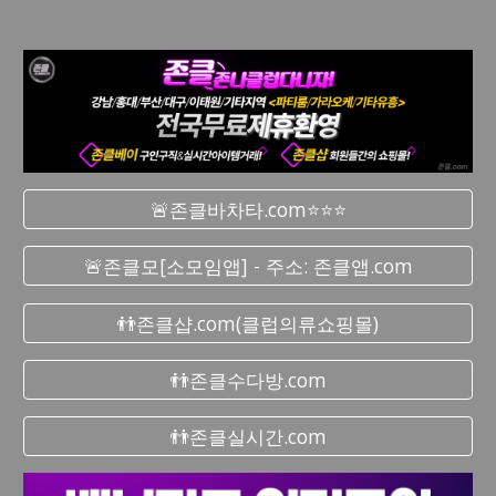
🚨존클바차타.com⭐⭐⭐
🚨존클모[소모임앱] - 주소: 존클앱.com
👬존클샵.com(클럽의류쇼핑몰)
👬존클수다방.com
👬존클실시간.com