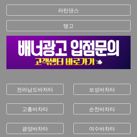
라틴댄스
탱고
전라남도바차타
보성바차타
고흥바차타
순천바차타
광양바차타
여수바차타