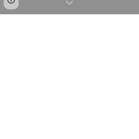
서울
경기도
인천
강원도
경상남도
경상북도
전라남도
전라북도
충청남도
충청북도
부산
대구