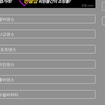
줌바댄스
사교댄스
스포츠댄스
라인댄스
룸바댄스
슈얼바차타