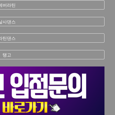
에버라틴
살사댄스
라틴댄스
탱고