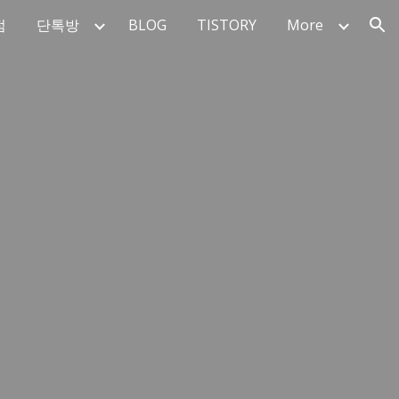
점
단톡방
BLOG
TISTORY
More
ion