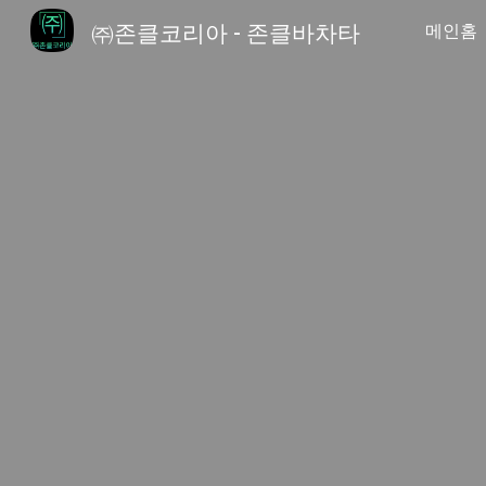
㈜존클코리아 - 존클바차타
메인홈
Sk