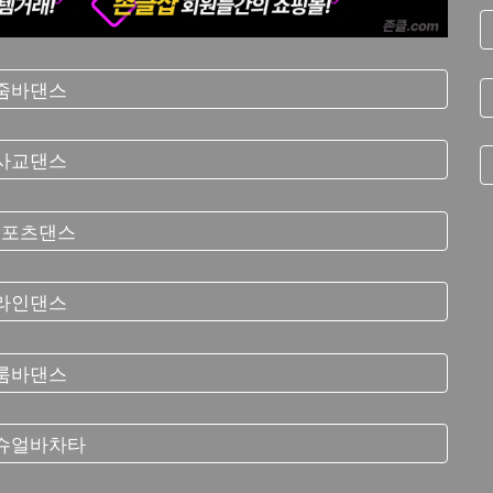
줌바댄스
사교댄스
스포츠댄스
라인댄스
룸바댄스
슈얼바차타