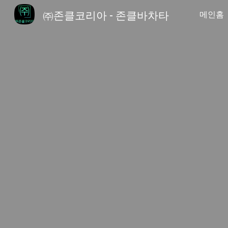
㈜존클코리아 - 존클바차타
메인홈
Sk