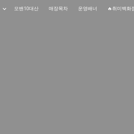
모밴10대산
매장목차
운영배너
🔥취미백화
ip to main content
Skip to navigat