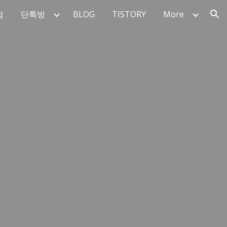
점
단톡방
BLOG
TISTORY
More
ion