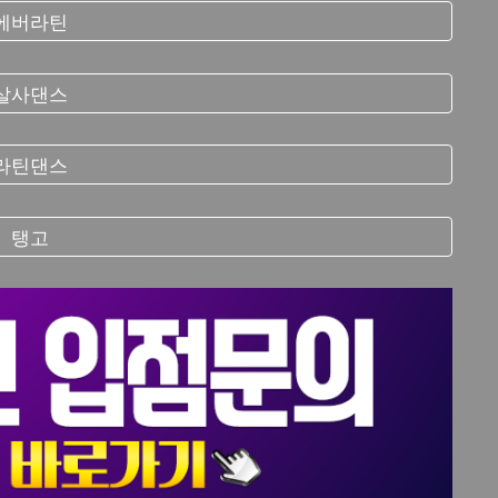
에버라틴
살사댄스
라틴댄스
탱고