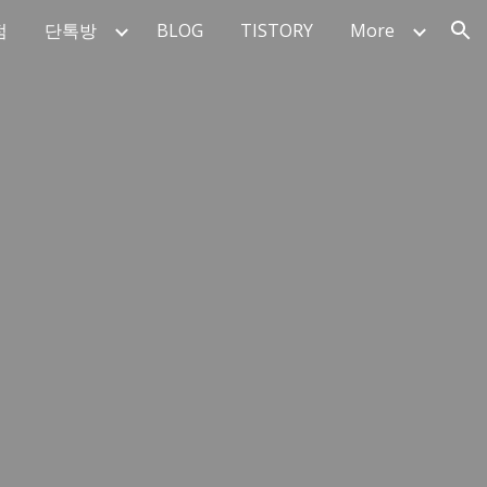
점
단톡방
BLOG
TISTORY
More
ion