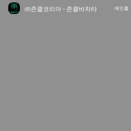
㈜존클코리아 - 존클바차타
메인홈
Sk