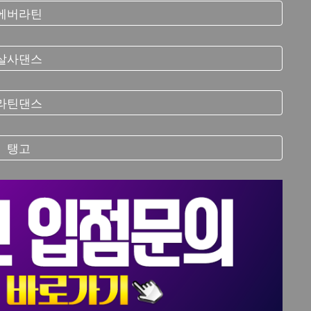
에버라틴
살사댄스
라틴댄스
탱고