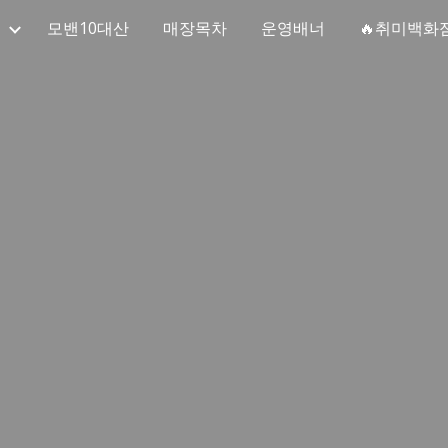
모밴10대산
매장목차
운영배너
🔥취미백화
ip to main content
Skip to navigat