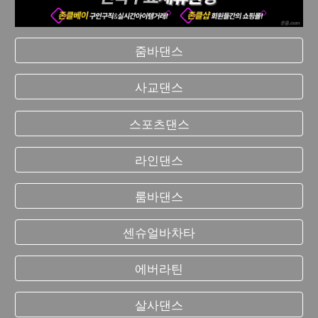
줌바댄스
사교댄스
스포츠댄스
라인댄스
룸바댄스
센슈얼바차타
에버라틴
살사댄스