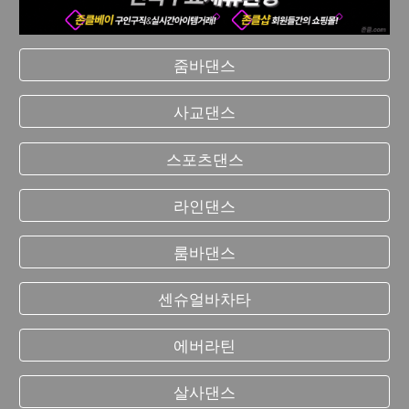
줌바댄스
사교댄스
스포츠댄스
라인댄스
룸바댄스
센슈얼바차타
에버라틴
살사댄스