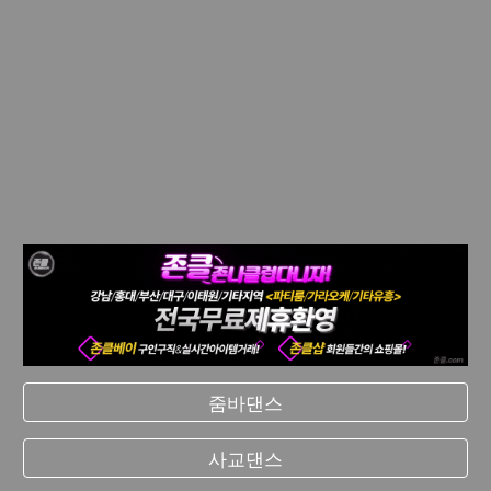
줌바댄스
사교댄스