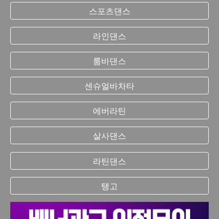
스포츠댄스
라인댄스
룸바댄스
센슈얼바차타
에버라틴
살사댄스
라틴댄스
탱고