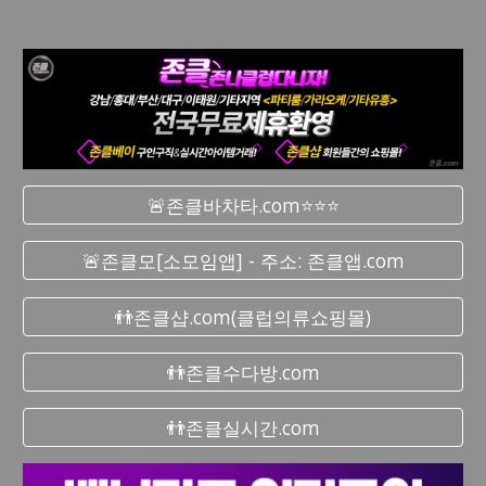
🚨존클바차타.com⭐⭐⭐
🚨존클모[소모임앱] - 주소: 존클앱.com
👬존클샵.com(클럽의류쇼핑몰)
👬존클수다방.com
👬존클실시간.com