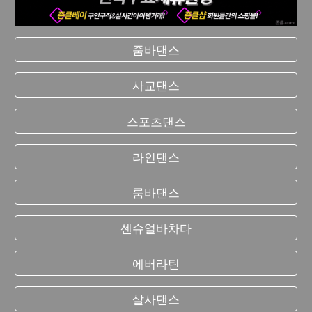
줌바댄스
사교댄스
스포츠댄스
라인댄스
룸바댄스
센슈얼바차타
에버라틴
살사댄스