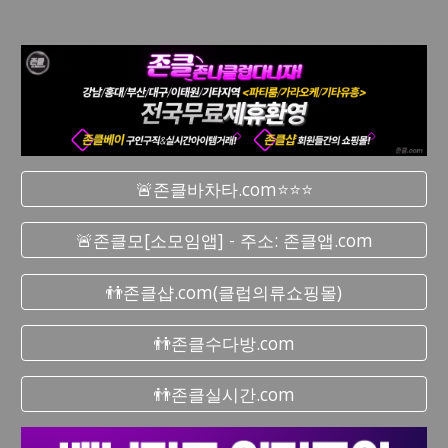
🚨존클바차타.com⭐⭐⭐
🚨존클모[소모임앱] - 주소: 존클앱.com
👬존클샵.com(클럽의류쇼핑몰)
👬존클수다방.com
👬존클실시간.com