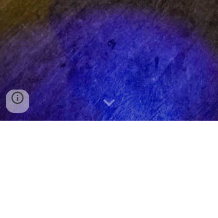
서울
경기도
인천
강원도
경상남도
경상북도