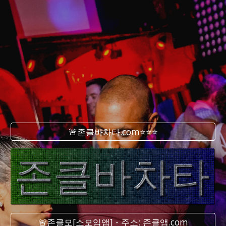
🚨존클바차타.com⭐⭐⭐
🚨존클모[소모임앱] - 주소: 존클앱.com