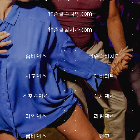
👬존클수다방.com
👬존클실시간.com
줌바댄스
센슈얼바차타
사교댄스
에버라틴
스포츠댄스
살사댄스
라인댄스
라틴댄스
룸바댄스
탱고